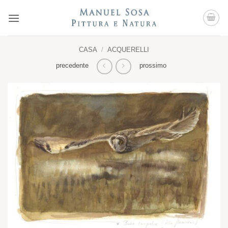
Salta
ai
contenuti
CASA
/
ACQUERELLI
precedente
prossimo