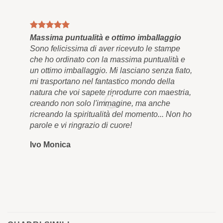
Massima puntualità e ottimo imballaggio
Qua
Sono felicissima di aver ricevuto le stampe
Inf
che ho ordinato con la massima puntualità e
e a
un ottimo imballaggio. Mi lasciano senza fiato,
res
mi trasportano nel fantastico mondo della
bel
natura che voi sapete riprodurre con maestria,
app
creando non solo l'immagine, ma anche
men
ricreando la spiritualità del momento... Non ho
qua
parole e vi ringrazio di cuore!
cor
Ivo Monica
Ro