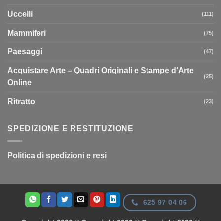
Uccelli
(111)
Mammiferi
(75)
Paesaggi
(47)
Acquistare Arte – Quadri Originali e Stampe d'Arte
(25)
Online
Ritratto
(23)
SPEDIZIONE E RESTITUZIONE
Politica di spedizioni e resi
625 97 04 06