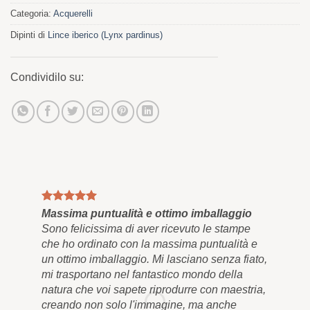
Categoria:
Acquerelli
Dipinti di
Lince iberico (Lynx pardinus)
Condividilo su:
Massima puntualità e ottimo imballaggio
Qua
Sono felicissima di aver ricevuto le stampe
Inf
che ho ordinato con la massima puntualità e
e a
un ottimo imballaggio. Mi lasciano senza fiato,
res
mi trasportano nel fantastico mondo della
bel
natura che voi sapete riprodurre con maestria,
app
creando non solo l'immagine, ma anche
men