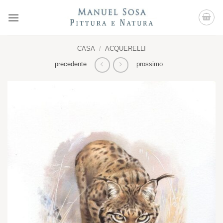
Salta
ai
contenuti
CASA
/
ACQUERELLI
precedente
prossimo