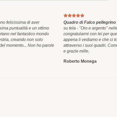
o felicissima di aver
Quadro di Falco pellegrino
sima puntualità e un ottimo
su tela - "Oro e argento" nel
ortano nel fantastico mondo
congratularmi con lei per que
estria, creando non solo
appena li vediamo e che ci t
à del momento... Non ho parole
attraverso i suoi quadri. Com
e grazie mille.
Roberto Monega