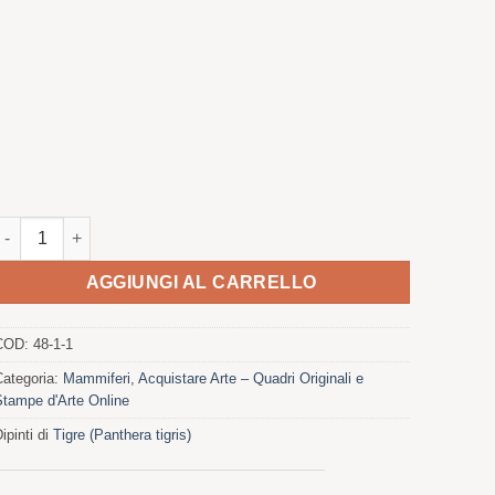
uantità di tigri del Bengala
AGGIUNGI AL CARRELLO
COD:
48-1-1
Categoria:
Mammiferi
,
Acquistare Arte – Quadri Originali e
Stampe d'Arte Online
ipinti di
Tigre (Panthera tigris)