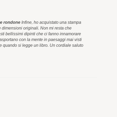
 e rondone
Infine, ho acquistato una stampa
Quelle bell
le dimensioni originali. Non mi resta che
stampa su te
sti bellissimi dipinti che ci fanno innamorare
congratularm
rasportano con la mente in paesaggi mai visti
appena li v
e quando si legge un libro. Un cordiale saluto
attraverso i
e grazie mil
Carlos Pér