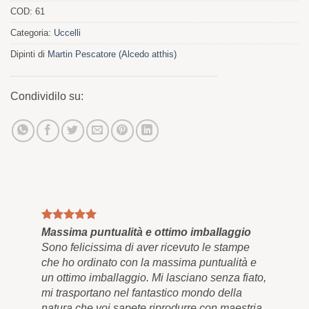
COD:
61
Categoria:
Uccelli
Dipinti di
Martin Pescatore (Alcedo atthis)
Condividilo su:
Massima puntualità e ottimo imballaggio
Qua
Sono felicissima di aver ricevuto le stampe
Inf
che ho ordinato con la massima puntualità e
e a
un ottimo imballaggio. Mi lasciano senza fiato,
res
mi trasportano nel fantastico mondo della
bel
natura che voi sapete riprodurre con maestria,
app