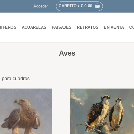
CARRITO /
€
0,00
Acceder
MIFEROS
ACUARELAS
PAISAJES
RETRATOS
EN VENTA
C
Aves
e para cuadros