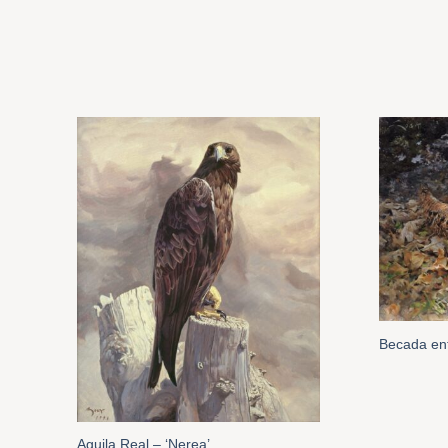
Becada ent
Aguila Real – ‘Nerea’