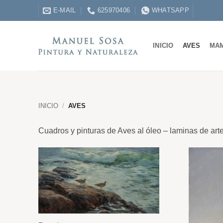
Saltar
E-MAIL
625970406
WHATSAPP
al
contenido
INICIO
AVES
MA
INICIO
/
AVES
Cuadros y pinturas de Aves al óleo – laminas de art