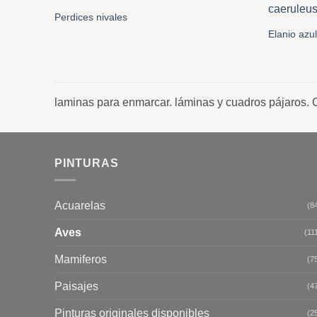
Perdices nivales
Elanio azu
laminas para enmarcar. láminas y cuadros pájaros. 
PINTURAS
Acuarelas
(8
Aves
(11
Mamiferos
(7
Paisajes
(4
Pinturas originales disponibles
(2