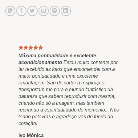
Máxima pontualidade e excelente
Qua
acondicionamento
Estou muito contente por
Fin
ter recebido as fotos que encomendei com a
"Ou
maior pontualidade e uma excelente
res
embalagem. São de cortar a respiração,
nos
transportam-me para o mundo fantástico da
nos
natureza que sabem reproduzir com mestria,
nun
criando não só a imagem, mas também
qua
recriando a espiritualidade do momento... Não
e m
tenho palavras e agradeço-vos do fundo do
Ro
coração!
Ivo Mónica