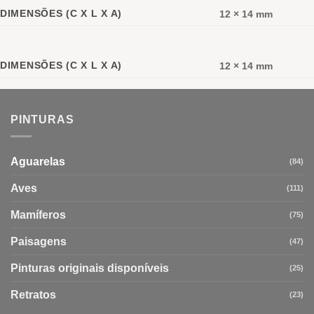
DIMENSÕES (C X L X A)
12 × 14 mm
DIMENSÕES (C X L X A)
12 × 14 mm
PINTURAS
Aguarelas
(84)
Aves
(111)
Mamíferos
(75)
Paisagens
(47)
Pinturas originais disponíveis
(25)
Retratos
(23)