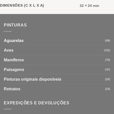
DIMENSÕES (C X L X A)
32 × 24 mm
PINTURAS
Aguarelas
(84)
Aves
(111)
Mamíferos
(75)
Paisagens
(47)
Pinturas originais disponíveis
(25)
Retratos
(23)
EXPEDIÇÕES E DEVOLUÇÕES