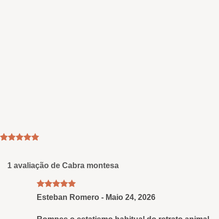
Classificado
1
como
5
em
5 com base
1 avaliação de
Cabra montesa
em
classificação
de clientes
Avaliação
5
Esteban Romero
-
Maio 24, 2026
de 5