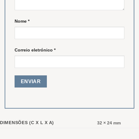
Nome
*
Correio eletrónico
*
DIMENSÕES (C X L X A)
32 × 24 mm