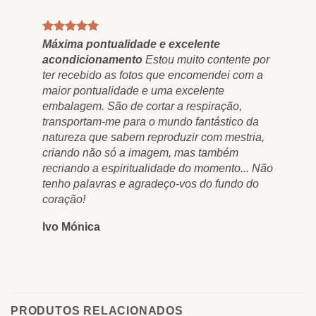
Máxima pontualidade e excelente
Qua
acondicionamento
Estou muito contente por
Fin
ter recebido as fotos que encomendei com a
"Ou
maior pontualidade e uma excelente
res
embalagem. São de cortar a respiração,
nos
transportam-me para o mundo fantástico da
nos
natureza que sabem reproduzir com mestria,
nun
criando não só a imagem, mas também
qua
recriando a espiritualidade do momento... Não
e m
tenho palavras e agradeço-vos do fundo do
Ro
coração!
Ivo Mónica
PRODUTOS RELACIONADOS