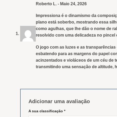
Avaliação
5
Roberto L.
-
Maio 24, 2026
de 5
Impressiona é o dinamismo da composiçã
plano está soberbo, mostrando essa silhu
como agulhas, que lhe dão o nome de rab
resolvido com uma delicadeza no pincel
O jogo com as luzes e as transparências
esbatendo para as margens do papel com
acinzentados e violáceos de um céu de 
transmitindo uma sensação de altitude,
Adicionar uma avaliação
A sua classificação
*