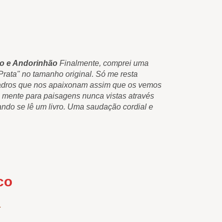
no e Andorinhão
Finalmente, comprei uma
Aquelas pi
Prata" no tamanho original. Só me resta
impressão e
 quadros que nos apaixonam assim que os vemos
felicitá-la
 mente para paisagens nunca vistas através
e que nos t
do se lê um livro. Uma saudação cordial e
dos seus qu
muito obrig
Carlos Pér
co
a