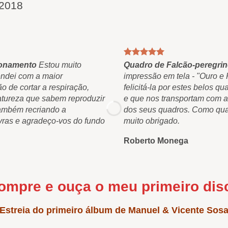
2018
ionamento
Estou muito
Quadro de Falcão-peregri
endei com a maior
impressão em tela - "Ouro e 
 de cortar a respiração,
felicitá-la por estes belos
atureza que sabem reproduzir
e que nos transportam com a
também recriando a
dos seus quadros. Como quan
vras e agradeço-vos do fundo
muito obrigado.
Roberto Monega
ompre e ouça o meu primeiro dis
Estreia do primeiro álbum de Manuel & Vicente Sos