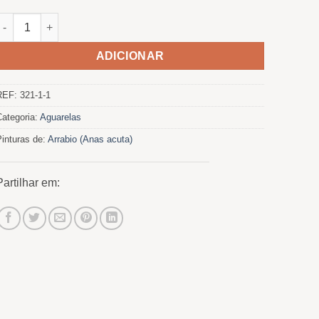
Quantidade de Anade Rabudo
ADICIONAR
REF:
321-1-1
Categoria:
Aguarelas
Pinturas de:
Arrabio (Anas acuta)
Partilhar em: