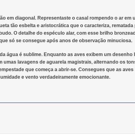
o em diagonal. Representaste o casal rompendo o ar em um
eta tão esbelta e aristocrática que o caracteriza, rematada
udo. O detalhe do espéculo alar, com esse brilho bronzead
 que só se consegue após anos de observação minuciosa.
 da água é sublime. Enquanto as aves exibem um desenho li
 umas lavagens de aguarela magistrais, alternando os tons
tempestade que começa a abrir-se. Consegues que as aves
 humidade e vento verdadeiramente emocionante.