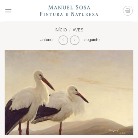
Skip
to
content
INÍCIO
/
AVES
anterior
seguinte