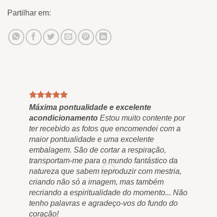
Partilhar em:
Máxima pontualidade e excelente
Qua
acondicionamento
Estou muito contente por
Fin
ter recebido as fotos que encomendei com a
"Ou
maior pontualidade e uma excelente
res
embalagem. São de cortar a respiração,
nos
transportam-me para o mundo fantástico da
nos
natureza que sabem reproduzir com mestria,
nun
criando não só a imagem, mas também
qua
recriando a espiritualidade do momento... Não
e m
tenho palavras e agradeço-vos do fundo do
Ro
coração!