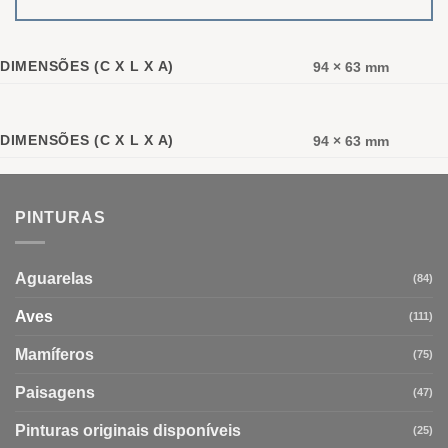
DIMENSÕES (C X L X A)
94 × 63 mm
DIMENSÕES (C X L X A)
94 × 63 mm
PINTURAS
Aguarelas
(84)
Aves
(111)
Mamíferos
(75)
Paisagens
(47)
Pinturas originais disponíveis
(25)