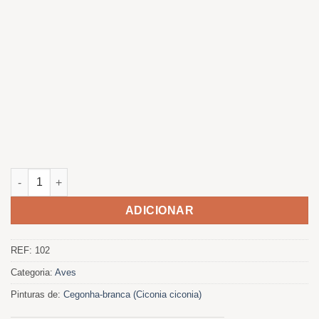
Quantidade de Cigueñas ao pôr do sol
ADICIONAR
REF:
102
Categoria:
Aves
Pinturas de:
Cegonha-branca (Ciconia ciconia)