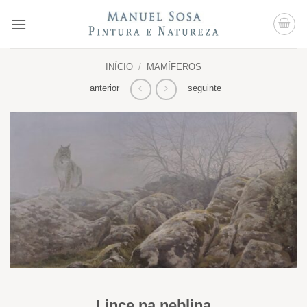
Skip
to
content
INÍCIO
/
MAMÍFEROS
anterior
seguinte
Lince na neblina