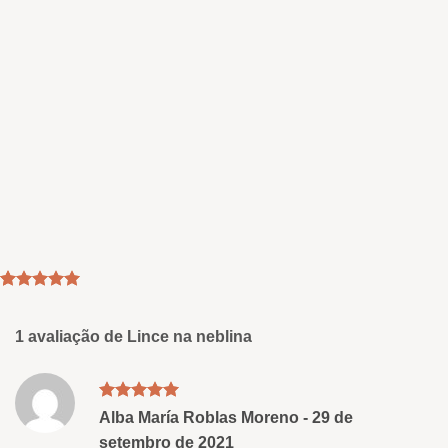
Classificado
1
como
5
em
5 com base
1 avaliação de
Lince na neblina
em
classificação
de clientes
Avaliação
5
Alba María Roblas Moreno
-
29 de
de 5
setembro de 2021