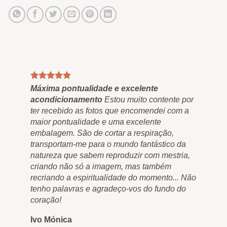
Máxima pontualidade e excelente
Qua
acondicionamento
Estou muito contente por
Fin
ter recebido as fotos que encomendei com a
"Ou
maior pontualidade e uma excelente
res
embalagem. São de cortar a respiração,
nos
transportam-me para o mundo fantástico da
nos
natureza que sabem reproduzir com mestria,
nun
criando não só a imagem, mas também
qua
recriando a espiritualidade do momento... Não
e m
tenho palavras e agradeço-vos do fundo do
Ro
coração!
Ivo Mónica