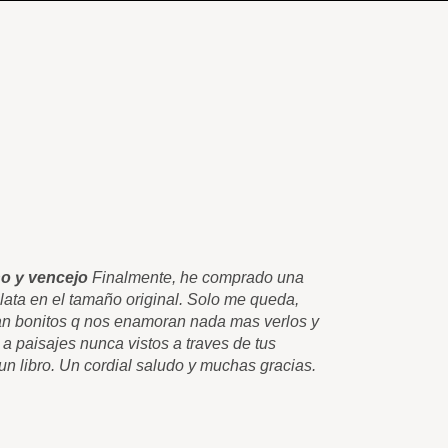
o y vencejo
Finalmente, he comprado una
Esos cuadr
Plata en el tamaño original. Solo me queda,
una lamina 
 tan bonitos q nos enamoran nada mas verlos y
felicitarte
 a paisajes nunca vistos a traves de tus
q nos trasl
n libro. Un cordial saludo y muchas gracias.
cuadros. Co
Carlos Pér