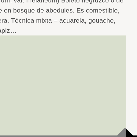
m, var. melaneum) Boleto negruzco o de
ce en bosque de abedules. Es comestible,
ra. Técnica mixta – acuarela, gouache,
apiz…