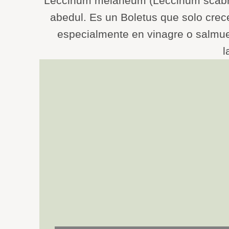
Leccinum melaneum (Leccinum scabru
abedul. Es un Boletus que solo cre
especialmente en vinagre o salmue
l