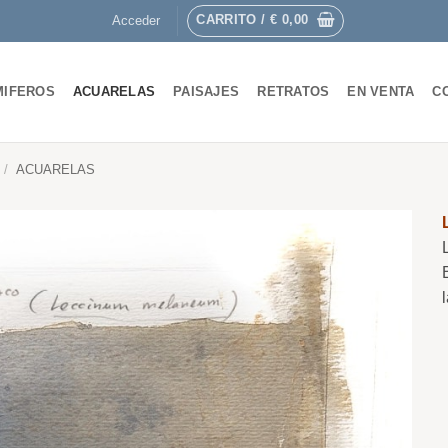
CARRITO /
€
0,00
Acceder
MIFEROS
ACUARELAS
PAISAJES
RETRATOS
EN VENTA
C
/
ACUARELAS