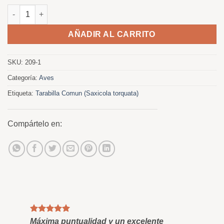
Tarabilla Comun. Cuadro al oleo cantidad
AÑADIR AL CARRITO
SKU:
209-1
Categoría:
Aves
Etiqueta:
Tarabilla Comun (Saxicola torquata)
Compártelo en:
Máxima puntualidad y un excelente
Cua