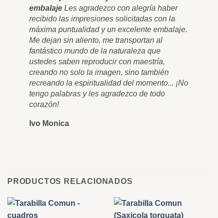
embalaje
Les agradezco con alegría haber
Fin
recibido las impresiones solicitadas con la
lie
máxima puntualidad y un excelente embalaje.
Sol
Me dejan sin aliento, me transportan al
tan
fantástico mundo de la naturaleza que
y q
ustedes saben reproducir con maestría,
nun
creando no solo la imagen, sino también
cua
recreando la espiritualidad del momento... ¡No
muc
tengo palabras y les agradezco de todo
Ro
corazón!
Ivo Monica
PRODUCTOS RELACIONADOS