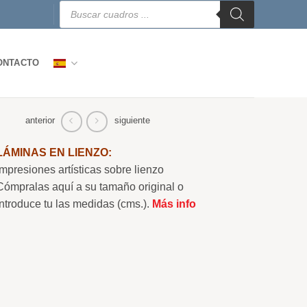
Búsqueda
de
productos
ONTACTO
anterior
siguiente
LÁMINAS EN LIENZO:
Impresiones artísticas sobre lienzo
Cómpralas aquí a su tamaño original o
Introduce tu las medidas (cms.).
Más info