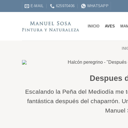
Saltar
E-MAIL
625970406
WHATSAPP
al
contenido
INICIO
AVES
MA
INI
Despues d
Escalando la Peña del Mediodía me t
fantástica después del chaparrón. U
Manuel 