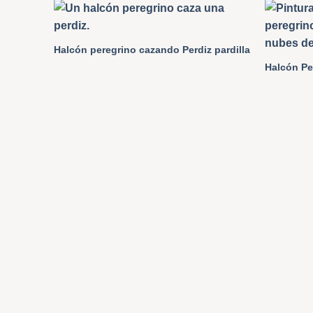
Halcón peregrino cazando Perdiz pardilla
Halcón Pe
ey