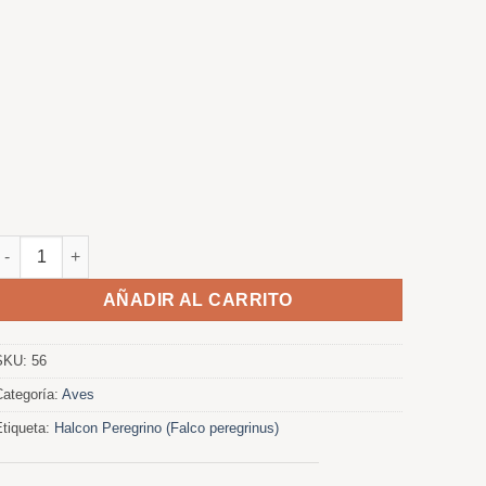
Despues de la tormenta cantidad
AÑADIR AL CARRITO
SKU:
56
Categoría:
Aves
Etiqueta:
Halcon Peregrino (Falco peregrinus)