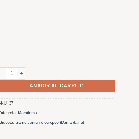
Recental de gamo cantidad
AÑADIR AL CARRITO
SKU:
37
Categoría:
Mamiferos
Etiqueta:
Gamo común o europeo (Dama dama)