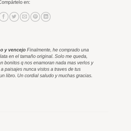
Compártelo en:
o y vencejo
Finalmente, he comprado una
Esos cuadr
Plata en el tamaño original. Solo me queda,
una lamina 
 tan bonitos q nos enamoran nada mas verlos y
felicitarte
 a paisajes nunca vistos a traves de tus
q nos trasl
n libro. Un cordial saludo y muchas gracias.
cuadros. Co
Carlos Pér