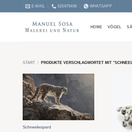
Zum
E-MAIL
625970406
WHATSAPP
Inhalt
springen
HOME
VÖGEL
SÄ
START
/
PRODUKTE VERSCHLAGWORTET MIT "SCHNEELE
Schneeleopard