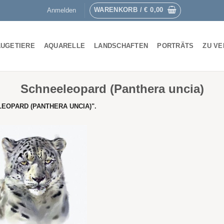
WARENKORB /
€
0,00
Anmelden
UGETIERE
AQUARELLE
LANDSCHAFTEN
PORTRÄTS
ZU V
Schneeleopard (Panthera uncia)
OPARD (PANTHERA UNCIA)".