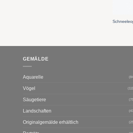
Schneeleo
GEMÄLDE
Aquarelle
(8
Vögel
(11
Säugetiere
(7
Landschaften
(4
Originalgemälde erhältlich
(2