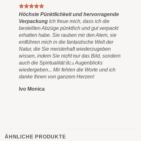
Höchste Pünktlichkeit und hervorragende
Gem
Verpackung
Ich freue mich, dass ich die
Sch
bestellten Abzüge pünktlich und gut verpackt
"Go
erhalten habe. Sie rauben mir den Atem, sie
Es 
entführen mich in die fantastische Welt der
wun
Natur, die Sie meisterhaft wiederzugeben
die
wissen, indem Sie nicht nur das Bild, sondern
sie
auch die Spiritualität des Augenblicks
Lan
wiedergeben... Mir fehlen die Worte und ich
Bil
danke Ihnen von ganzem Herzen!
Buc
Dan
Ivo Monica
Ro
ÄHNLICHE PRODUKTE