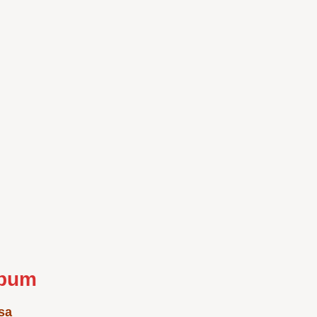
Auffahrt
lbum
sa