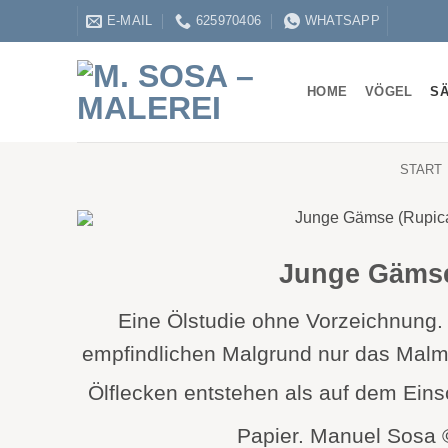
Zum
E-MAIL
625970406
WHATSAPP
Inhalt
springen
HOME
VÖGEL
SÄ
START
Junge Gämse 
Eine Ölstudie ohne Vorzeichnung. 
empfindlichen Malgrund nur das Malmi
Ölflecken entstehen als auf dem Einsc
Papier. Manuel Sosa