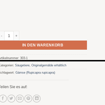
Junger Rebeco - Öl auf Menge Papier
IN DEN WARENKORB
Artikelnummer:
303-1
Kategorien:
Säugetiere
,
Originalgemälde erhältlich
Schlagwort:
Gämse (Rupicapra rupicapra)
Teilen Sie es auf: