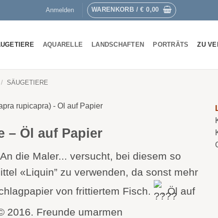
WARENKORB /
€
0,00
Anmelden
UGETIERE
AQUARELLE
LANDSCHAFTEN
PORTRÄTS
ZU V
/
SÄUGETIERE
– Öl auf Papier
An die Maler... versucht, bei diesem so
ttel «Liquin” zu verwenden, da sonst mehr
hlagpapier von frittiertem Fisch.
. Öl auf
 © 2016. Freunde umarmen