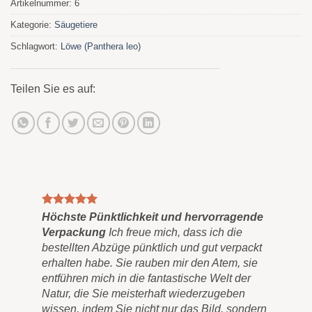
Artikelnummer:
6
Kategorie:
Säugetiere
Schlagwort:
Löwe (Panthera leo)
Teilen Sie es auf:
Höchste Pünktlichkeit und hervorragende
Gem
Verpackung
Ich freue mich, dass ich die
Sch
bestellten Abzüge pünktlich und gut verpackt
"Go
erhalten habe. Sie rauben mir den Atem, sie
Es 
entführen mich in die fantastische Welt der
wun
Natur, die Sie meisterhaft wiederzugeben
die
wissen, indem Sie nicht nur das Bild, sondern
sie