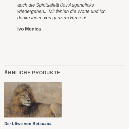
auch die Spiritualität des Augenblicks
Lan
wiedergeben... Mir fehlen die Worte und ich
Bil
danke Ihnen von ganzem Herzen!
Buc
Dan
Ivo Monica
Ro
ÄHNLICHE PRODUKTE
Der Löwe von Botsuana