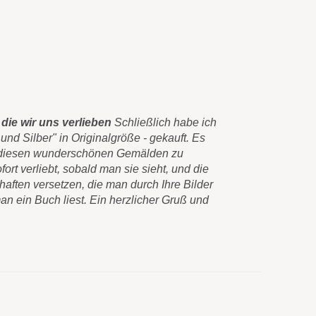
die wir uns verlieben
Schließlich habe ich
Wahre Kuns
nd Silber" in Originalgröße - gekauft. Es
noch besser.
zu diesen wunderschönen Gemälden zu
Aus Versehen
fort verliebt, sobald man sie sieht, und die
freundlich, 
aften versetzen, die man durch Ihre Bilder
gebeten hatt
n ein Buch liest. Ein herzlicher Gruß und
beide wunder
sie erhalten 
gefreut. Ich 