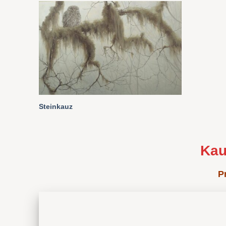
Steinkauz
Kau
P