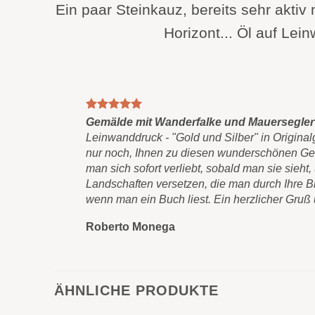
Ein paar Steinkauz, bereits sehr akti
Horizont... Öl auf Le
freue mich,
Gemälde mit Wanderfalke und Mauersegler
lten habe.
Leinwanddruck - "Gold und Silber" in Originalg
e Welt der
nur noch, Ihnen zu diesen wunderschönen Gem
cht nur das
man sich sofort verliebt, sobald man sie sieht
n... Mir
Landschaften versetzen, die man durch Ihre B
wenn man ein Buch liest. Ein herzlicher Gruß
Roberto Monega
ÄHNLICHE PRODUKTE