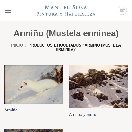
Saltar
al
contenido
Armiño (Mustela erminea)
INICIO
/
PRODUCTOS ETIQUETADOS “ARMIÑO (MUSTELA
ERMINEA)”
Armiño
Armiño y muro