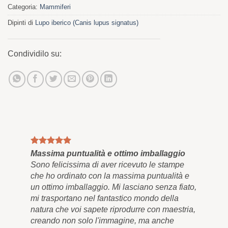
Categoria:
Mammiferi
Dipinti di
Lupo iberico (Canis lupus signatus)
Condividilo su:
Massima puntualità e ottimo imballaggio
Qua
Sono felicissima di aver ricevuto le stampe
Inf
che ho ordinato con la massima puntualità e
e a
un ottimo imballaggio. Mi lasciano senza fiato,
res
mi trasportano nel fantastico mondo della
bel
natura che voi sapete riprodurre con maestria,
app
creando non solo l'immagine, ma anche
men