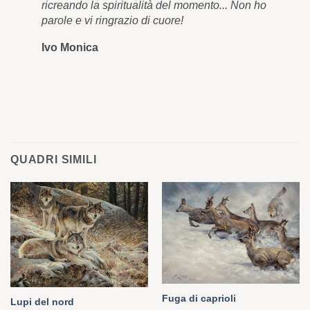
ricreando la spiritualità del momento... Non ho
qua
parole e vi ringrazio di cuore!
cor
Ivo Monica
Ro
QUADRI SIMILI
Fuga di caprioli
Lupi del nord