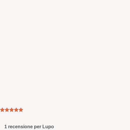
Valutato
1
5
su 5 su
base di
1 recensione per
Lupo