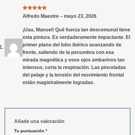
valoración
de un
cliente
Valorado
Alfredo Maestre
–
mayo 23, 2026
con
5
de 5
¡Uau, Manuel! Qué fuerza tan descomunal tiene
esta pintura. Es verdaderamente impactante. El
primer plano del lobo ibérico avanzando de
frente, saliendo de la penumbra con esa
mirada magnética y esos ojos ambarinos tan
intensos, corta la respiración. Las pinceladas
del pelaje y la tensión del movimiento frontal
están magistralmente logradas.
Añade una valoración
Tu puntuación
*