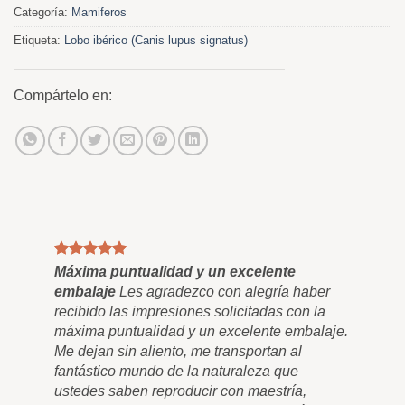
Categoría:
Mamiferos
Etiqueta:
Lobo ibérico (Canis lupus signatus)
Compártelo en:
Máxima puntualidad y un excelente
Cua
embalaje
Les agradezco con alegría haber
Fin
recibido las impresiones solicitadas con la
lie
máxima puntualidad y un excelente embalaje.
Sol
Me dejan sin aliento, me transportan al
tan
fantástico mundo de la naturaleza que
y q
ustedes saben reproducir con maestría,
nun