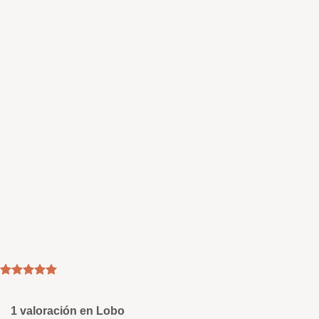
Valorado
1
con
5
de 5
en base a
1 valoración en
Lobo