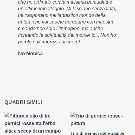
che ho ordinato con la massima puntualità e
e a
un ottimo imballaggio. Mi lasciano senza fiato,
res
mi trasportano nel fantastico mondo della
bel
natura che voi sapete riprodurre con maestria,
app
creando non solo l'immagine, ma anche
men
ricreando la spiritualità del momento... Non ho
qua
parole e vi ringrazio di cuore!
cor
Ivo Monica
Ro
QUADRI SIMILI
Trio di pernici dalle zampe