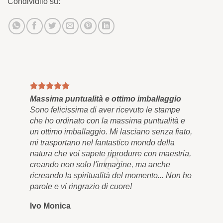
Condividilo su:
Massima puntualità e ottimo imballaggio
Qua
Sono felicissima di aver ricevuto le stampe
Inf
che ho ordinato con la massima puntualità e
e a
un ottimo imballaggio. Mi lasciano senza fiato,
res
mi trasportano nel fantastico mondo della
bel
natura che voi sapete riprodurre con maestria,
app
creando non solo l'immagine, ma anche
men
ricreando la spiritualità del momento... Non ho
qua
parole e vi ringrazio di cuore!
cor
Ivo Monica
Ro