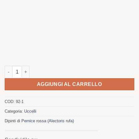
Trio di pernici rosse quantità
AGGIUNGI AL CARRELLO
COD:
92-1
Categoria:
Uccelli
Dipinti di
Pernice rossa (Alectoris rufa)