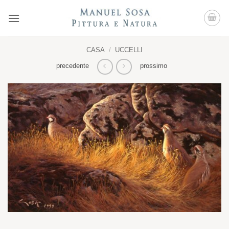
Salta
ai
contenuti
CASA
/
UCCELLI
precedente
prossimo