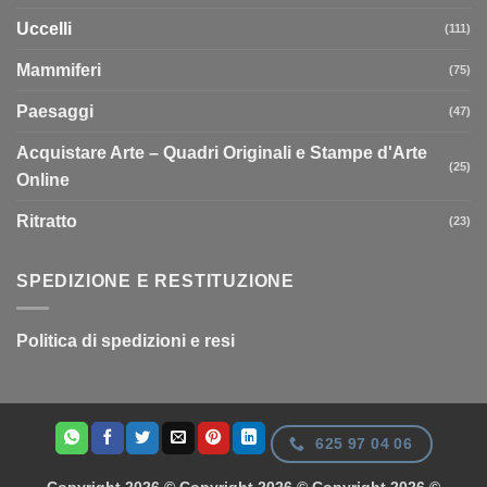
Uccelli
(111)
Mammiferi
(75)
Paesaggi
(47)
Acquistare Arte – Quadri Originali e Stampe d'Arte
(25)
Online
Ritratto
(23)
SPEDIZIONE E RESTITUZIONE
Politica di spedizioni e resi
625 97 04 06