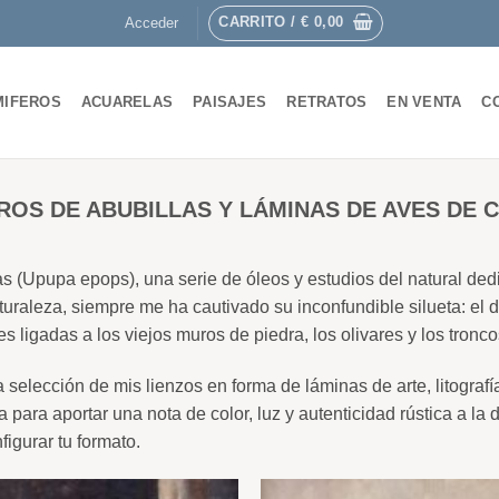
CARRITO /
€
0,00
Acceder
MIFEROS
ACUARELAS
PAISAJES
RETRATOS
EN VENTA
C
ROS DE ABUBILLAS Y LÁMINAS DE AVES DE 
llas (Upupa epops), una serie de óleos y estudios del natural d
uraleza, siempre me ha cautivado su inconfundible silueta: el 
 ligadas a los viejos muros de piedra, los olivares y los tronc
 selección de mis lienzos en forma de láminas de arte, litograf
para aportar una nota de color, luz y autenticidad rústica a l
igurar tu formato.