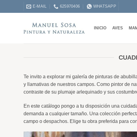
Saltar
E-MAIL
625970406
WHATSAPP
al
contenido
INICIO
AVES
MA
CUAD
Te invito a explorar mi galería de pinturas de abubi
y llamativas de nuestros campos. Como pintor de nat
contraste de su plumaje arlequinado y sus costumbres
En este catálogo pongo a tu disposición una cuidada
demanda a cualquier tamaño. Una colección perfecta 
campo o despachos. Elige tu obra preferida para conf