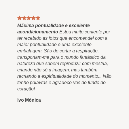
Máxima pontualidade e excelente
Qua
acondicionamento
Estou muito contente por
Fin
ter recebido as fotos que encomendei com a
"Ou
maior pontualidade e uma excelente
res
embalagem. São de cortar a respiração,
nos
transportam-me para o mundo fantástico da
nos
natureza que sabem reproduzir com mestria,
nun
criando não só a imagem, mas também
qua
recriando a espiritualidade do momento... Não
e m
tenho palavras e agradeço-vos do fundo do
Ro
coração!
Ivo Mónica