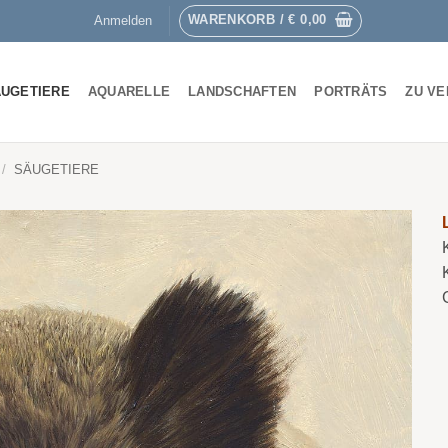
WARENKORB /
€
0,00
Anmelden
UGETIERE
AQUARELLE
LANDSCHAFTEN
PORTRÄTS
ZU V
/
SÄUGETIERE