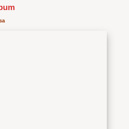
lbum
sa