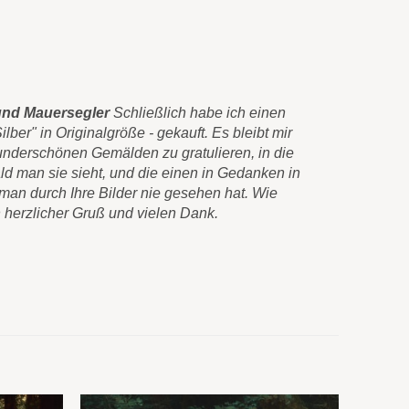
und Mauersegler
Schließlich habe ich einen
Diese schö
ber" in Originalgröße - gekauft. Es bleibt mir
einen Leinw
underschönen Gemälden zu gratulieren, in die
bleibt mir 
ald man sie sieht, und die einen in Gedanken in
gratulieren,
man durch Ihre Bilder nie gesehen hat. Wie
einen in Ge
 herzlicher Gruß und vielen Dank.
nie gesehen
vielen Dank
Carlos Pér