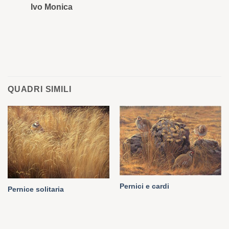
Ivo Monica
Ro
QUADRI SIMILI
Pernici e cardi
Pernice solitaria