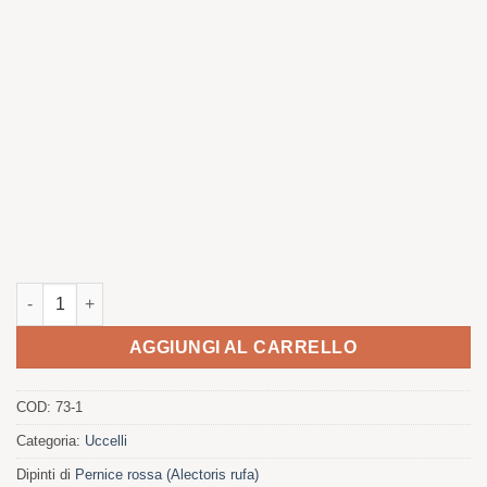
Pernice in agosto quantità
AGGIUNGI AL CARRELLO
COD:
73-1
Categoria:
Uccelli
Dipinti di
Pernice rossa (Alectoris rufa)