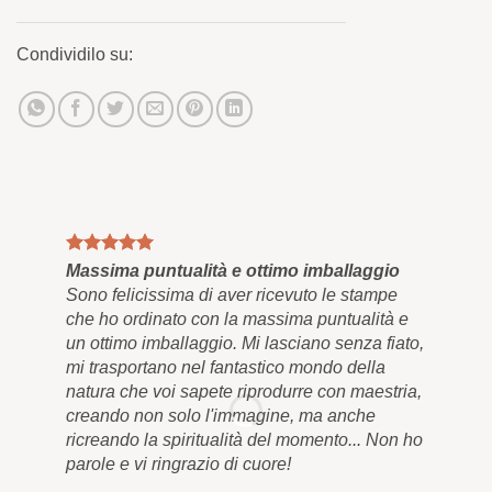
Condividilo su:
Massima puntualità e ottimo imballaggio
Qua
Sono felicissima di aver ricevuto le stampe
Inf
che ho ordinato con la massima puntualità e
e a
un ottimo imballaggio. Mi lasciano senza fiato,
res
mi trasportano nel fantastico mondo della
bel
natura che voi sapete riprodurre con maestria,
app
creando non solo l'immagine, ma anche
men
ricreando la spiritualità del momento... Non ho
qua
parole e vi ringrazio di cuore!
cor