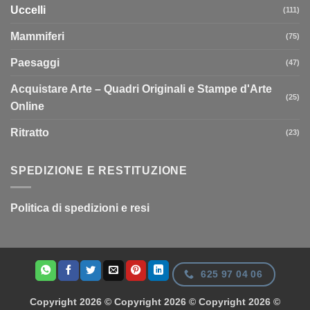
Uccelli
(111)
Mammiferi
(75)
Paesaggi
(47)
Acquistare Arte – Quadri Originali e Stampe d'Arte
(25)
Online
Ritratto
(23)
SPEDIZIONE E RESTITUZIONE
Politica di spedizioni e resi
625 97 04 06
Copyright 2026 © Copyright 2026 © Copyright 2026 ©