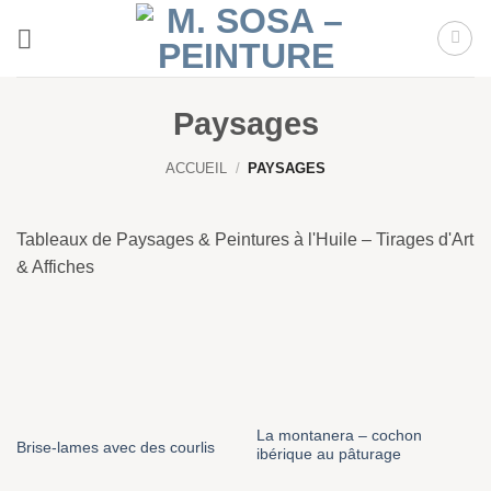
Passer
au
contenu
Paysages
ACCUEIL
/
PAYSAGES
Tableaux de Paysages & Peintures à l'Huile – Tirages d'Art
& Affiches
La montanera – cochon
Brise-lames avec des courlis
ibérique au pâturage