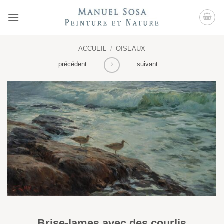
Passer
au
contenu
ACCUEIL
/
OISEAUX
précédent
suivant
Brise-lames avec des courlis