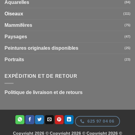
Aquarelles
(84)
Oiseaux
(111)
Mammifères
(75)
Paysages
(47)
Peintures originales disponibles
(25)
Portraits
(23)
EXPÉDITION ET DE RETOUR
Politique de livraison et de retours
625 97 04 06
Copyright 2026 © Copyright 2026 © Copyright 2026 ©