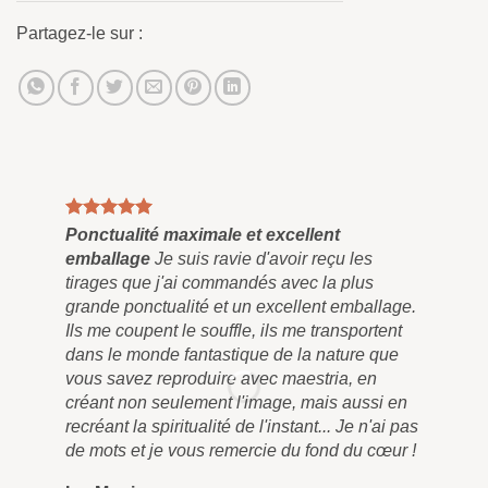
Partagez-le sur :
Ponctualité maximale et excellent
Tab
emballage
Je suis ravie d'avoir reçu les
Enf
tirages que j'ai commandés avec la plus
et 
grande ponctualité et un excellent emballage.
plu
Ils me coupent le souffle, ils me transportent
pei
dans le monde fantastique de la nature que
qu'
vous savez reproduire avec maestria, en
pen
créant non seulement l'image, mais aussi en
tra
recréant la spiritualité de l'instant... Je n'ai pas
liv
de mots et je vous remercie du fond du cœur !
rem