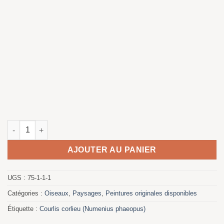
quantité de Rompiente
AJOUTER AU PANIER
UGS :
75-1-1-1
Catégories :
Oiseaux
,
Paysages
,
Peintures originales disponibles
Étiquette :
Courlis corlieu (Numenius phaeopus)