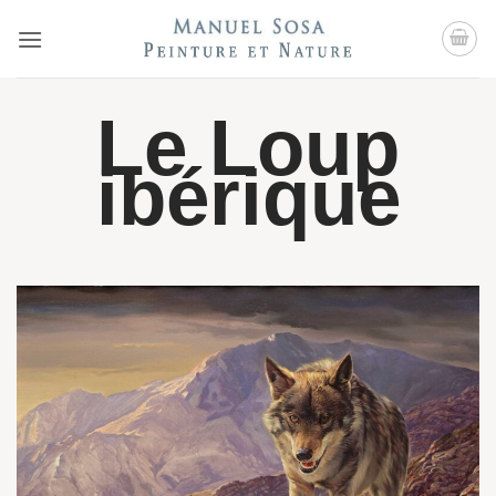
Passer
au
contenu
Le Loup
ibérique