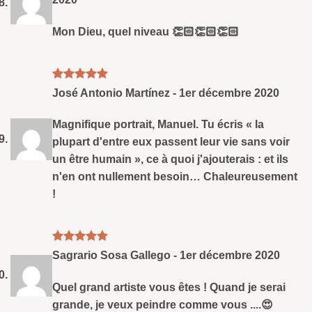
Mon Dieu, quel niveau 👏🏻👏🏻👏🏻
Note
5
sud
José Antonio Martínez
-
1er décembre 2020
5
Magnifique portrait, Manuel. Tu écris « la
plupart d'entre eux passent leur vie sans voir
un être humain », ce à quoi j'ajouterais : et ils
n'en ont nullement besoin… Chaleureusement
!
Note
5
sud
Sagrario Sosa Gallego
-
1er décembre 2020
5
Quel grand artiste vous êtes ! Quand je serai
grande, je veux peindre comme vous ....😍