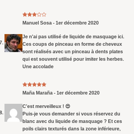
Note
3
Manuel Sosa
-
1er décembre 2020
sud 5
Je n'ai pas utilisé de liquide de masquage ici.
Ces coups de pinceau en forme de cheveux
sont réalisés avec un pinceau à dents plates
qui est souvent utilisé pour imiter les herbes.
Une accolade
Note
5
sud
Maña Maraña
-
1er décembre 2020
5
C'est merveilleux ! 😍
Puis-je vous demander si vous réservez du
blanc avec du liquide de masquage ? Et ces
poils clairs texturés dans la zone inférieure,