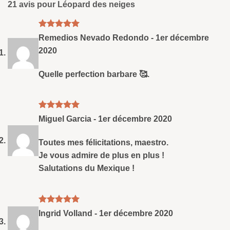
sur
21 avis pour
Léopard des neiges
notations
client
Note
5
sud
Remedios Nevado Redondo
-
1er décembre
5
2020
Quelle perfection barbare 🥰.
Note
5
sud
Miguel Garcia
-
1er décembre 2020
5
Toutes mes félicitations, maestro.
Je vous admire de plus en plus !
Salutations du Mexique !
Note
5
sud
Ingrid Volland
-
1er décembre 2020
5