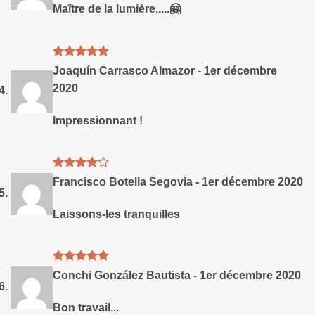
Maître de la lumière.....🤗
Note
5
sud
Joaquín Carrasco Almazor
-
1er décembre
5
2020
Impressionnant !
Note
4
Francisco Botella Segovia
-
1er décembre 2020
sud 5
Laissons-les tranquilles
Note
5
sud
Conchi González Bautista
-
1er décembre 2020
5
Bon travail...