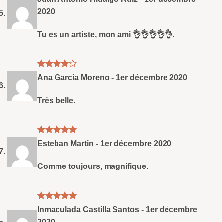
5
2020
Tu es un artiste, mon ami 👌👌👌👌👌.
Note
4
Ana García Moreno
-
1er décembre 2020
sud 5
Très belle.
Note
5
sud
Esteban Martin
-
1er décembre 2020
5
Comme toujours, magnifique.
Note
5
sud
Inmaculada Castilla Santos
-
1er décembre
5
2020