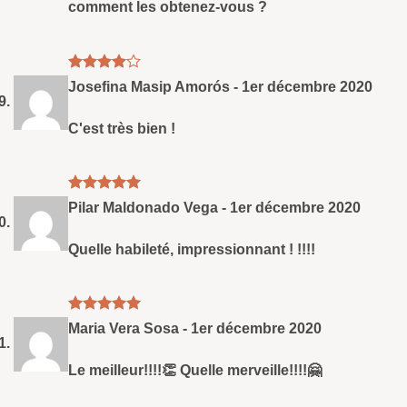
comment les obtenez-vous ?
Note
4
Josefina Masip Amorós
-
1er décembre 2020
sud 5
C'est très bien !
Note
5
sud
Pilar Maldonado Vega
-
1er décembre 2020
5
Quelle habileté, impressionnant ! !!!!
Note
5
sud
Maria Vera Sosa
-
1er décembre 2020
5
Le meilleur!!!!👏 Quelle merveille!!!!🤗