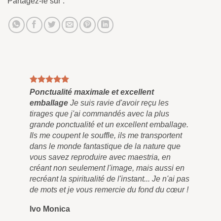
Partagez-le sur :
Ponctualité maximale et excellent
Tab
emballage
Je suis ravie d'avoir reçu les
Enf
tirages que j'ai commandés avec la plus
et 
grande ponctualité et un excellent emballage.
plu
Ils me coupent le souffle, ils me transportent
pei
dans le monde fantastique de la nature que
qu'
vous savez reproduire avec maestria, en
pen
créant non seulement l'image, mais aussi en
tra
recréant la spiritualité de l'instant... Je n'ai pas
liv
de mots et je vous remercie du fond du cœur !
rem
Ivo Monica
Ro