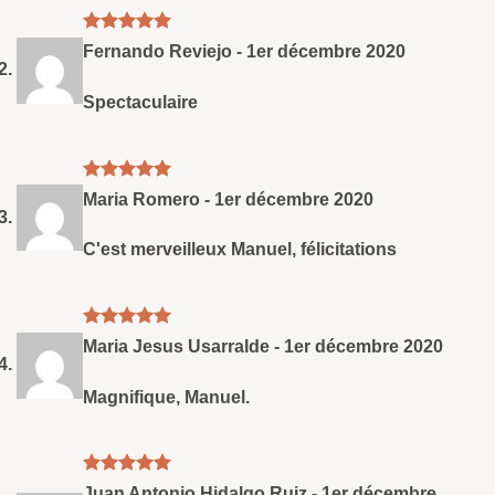
Note
5
sud
Fernando Reviejo
-
1er décembre 2020
5
Spectaculaire
Note
5
sud
Maria Romero
-
1er décembre 2020
5
C'est merveilleux Manuel, félicitations
Note
5
sud
Maria Jesus Usarralde
-
1er décembre 2020
5
Magnifique, Manuel.
Note
5
sud
Juan Antonio Hidalgo Ruiz
-
1er décembre