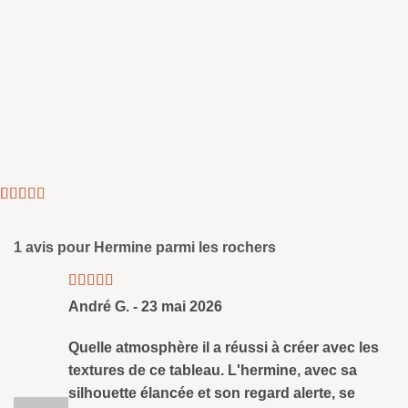
Noté
1
5
sur 5
basé sur
client de
1 avis pour
Hermine parmi les rochers
notation
Note
5
sud
André G.
-
23 mai 2026
5
Quelle atmosphère il a réussi à créer avec les
textures de ce tableau. L'hermine, avec sa
silhouette élancée et son regard alerte, se