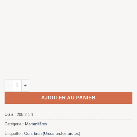
quantité de Oso Pardo - Traversée de la rivière Saja
AJOUTER AU PANIER
UGS :
205-2-1-1
Catégorie :
Mammifères
Étiquette :
Ours brun (Ursus arctos arctos)