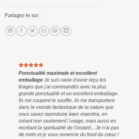
Partagez-le sur :
Ponctualité maximale et excellent
Tab
emballage
Je suis ravie d'avoir reçu les
Enf
tirages que j'ai commandés avec la plus
et 
grande ponctualité et un excellent emballage.
plu
Ils me coupent le souffle, ils me transportent
pei
dans le monde fantastique de la nature que
qu'
vous savez reproduire avec maestria, en
pen
créant non seulement l'image, mais aussi en
tra
recréant la spiritualité de l'instant... Je n'ai pas
liv
de mots et je vous remercie du fond du cœur !
rem