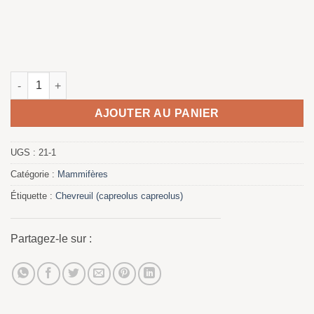
quantité de Corzo Image - Peinture
AJOUTER AU PANIER
UGS :
21-1
Catégorie :
Mammifères
Étiquette :
Chevreuil (capreolus capreolus)
Partagez-le sur :