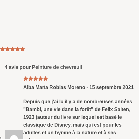
Noté
1
5
sur
5 basé sur
client de
4 avis pour
Peinture de chevreuil
notation
Note
5
sud
Alba María Roblas Moreno
-
15 septembre 2021
5
Depuis que j'ai lu il y a de nombreuses années
"Bambi, une vie dans la forêt" de Felix Salten,
1923 (auteur du livre sur lequel est basé le
classique de Disney, mais qui est pour les
adultes et un hymne à la nature et à ses