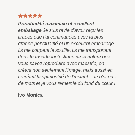
Ponctualité maximale et excellent
Tab
emballage
Je suis ravie d'avoir reçu les
Enf
tirages que j'ai commandés avec la plus
et 
grande ponctualité et un excellent emballage.
plu
Ils me coupent le souffle, ils me transportent
pei
dans le monde fantastique de la nature que
qu'
vous savez reproduire avec maestria, en
pen
créant non seulement l'image, mais aussi en
tra
recréant la spiritualité de l'instant... Je n'ai pas
liv
de mots et je vous remercie du fond du cœur !
rem
Ivo Monica
Ro