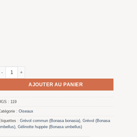
quantité de Grevol engolado
AJOUTER AU PANIER
UGS :
119
Catégorie :
Oiseaux
Étiquettes :
Grévol commun (Bonasa bonasia)
,
Grévol (Bonasa
umbellus)
,
Gélinotte huppée (Bonasa umbellus)