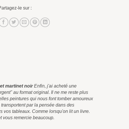
Partagez-le sur :
et martinet noir
Enfin, j'ai acheté une
Ces belles
Argent" au format original. Il ne me reste plus
impression s
belles peintures qui nous font tomber amoureux
qu'à vous f
s transportent par la pensée dans des
dès qu'on l
s vos tableaux. Comme lorsqu'on lit un livre.
paysages ja
et vous remercie beaucoup.
Je vous sal
Carlos Pér