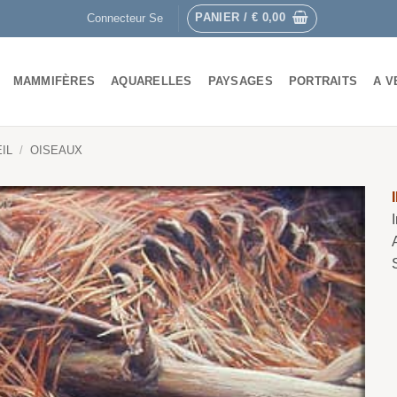
PANIER /
€
0,00
Connecteur Se
MAMMIFÈRES
AQUARELLES
PAYSAGES
PORTRAITS
A V
IL
/
OISEAUX