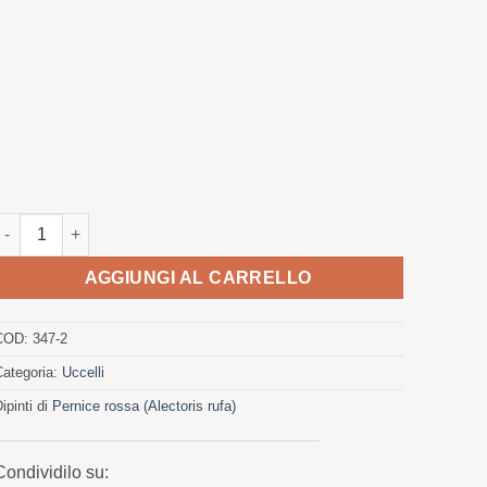
Pernice rossa che canta quantità
AGGIUNGI AL CARRELLO
COD:
347-2
Categoria:
Uccelli
ipinti di
Pernice rossa (Alectoris rufa)
Condividilo su: