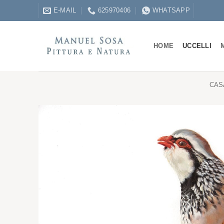
Salta
E-MAIL
625970406
WHATSAPP
ai
contenuti
HOME
UCCELLI
CAS