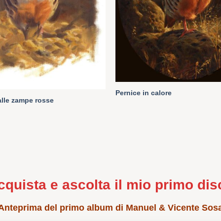
Pernice in calore
alle zampe rosse
cquista e ascolta il mio primo dis
Anteprima del primo album di Manuel & Vicente Sos