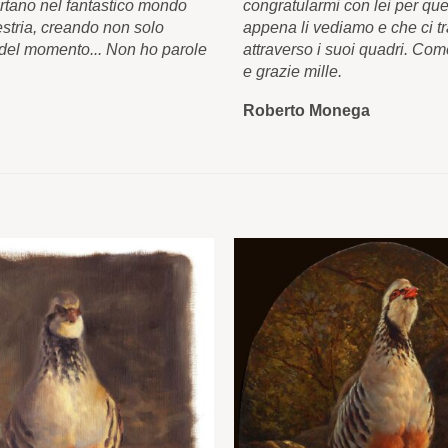
ortano nel fantastico mondo
congratularmi con lei per que
estria, creando non solo
appena li vediamo e che ci t
à del momento... Non ho parole
attraverso i suoi quadri. Com
e grazie mille.
Roberto Monega