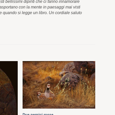
sti bellissimi dipinti che ci fanno innamorare
congratularm
rasportano con la mente in paesaggi mai visti
appena li v
e quando si legge un libro. Un cordiale saluto
attraverso i
e grazie mil
Carlos Pér
Due pernici rosse
Orologio