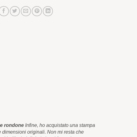
 e rondone
Infine, ho acquistato una stampa
Quelle bell
le dimensioni originali. Non mi resta che
stampa su te