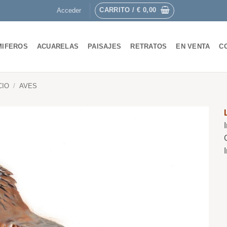
CARRITO /
€
0,00
Acceder
MIFEROS
ACUARELAS
PAISAJES
RETRATOS
EN VENTA
C
CIO
/
AVES