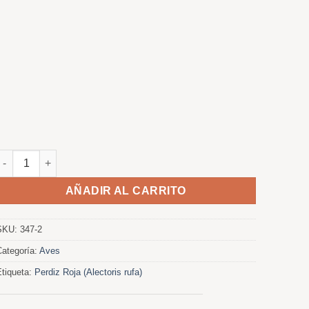
Perdiz roja cantando cantidad
AÑADIR AL CARRITO
SKU:
347-2
Categoría:
Aves
Etiqueta:
Perdiz Roja (Alectoris rufa)