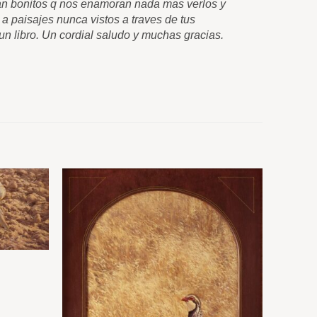
 tan bonitos q nos enamoran nada mas verlos y
felicitarte
 a paisajes nunca vistos a traves de tus
q nos trasl
n libro. Un cordial saludo y muchas gracias.
cuadros. Co
Carlos Pér
La Sieg