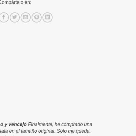
Compártelo en:
o y vencejo
Finalmente, he comprado una
Esos cuadr
Plata en el tamaño original. Solo me queda,
una lamina 