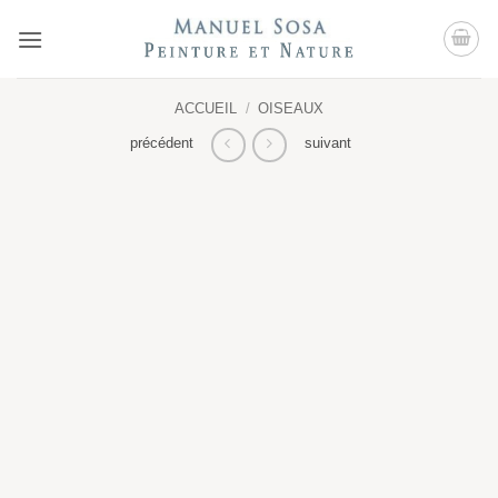
Passer
au
contenu
ACCUEIL
/
OISEAUX
précédent
suivant