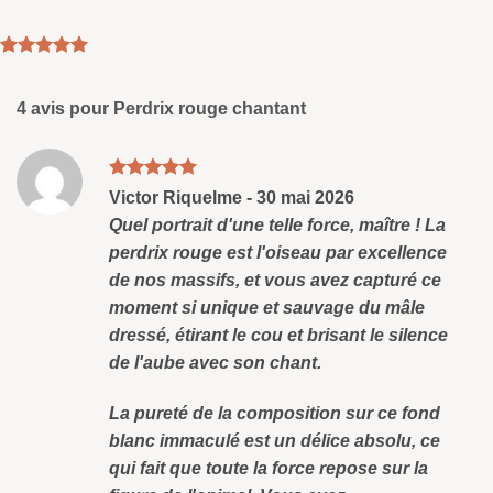
Noté
4
5
sur
5 basé sur
notations
4 avis pour
Perdrix rouge chantant
client
Note
5
sud
Victor Riquelme
-
30 mai 2026
5
Quel portrait d'une telle force, maître ! La
perdrix rouge est l'oiseau par excellence
de nos massifs, et vous avez capturé ce
moment si unique et sauvage du mâle
dressé, étirant le cou et brisant le silence
de l'aube avec son chant.
La pureté de la composition sur ce fond
blanc immaculé est un délice absolu, ce
qui fait que toute la force repose sur la