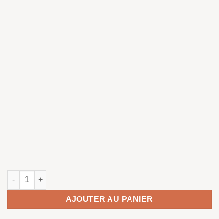
quantité de Red-legged Partridge singing
AJOUTER AU PANIER