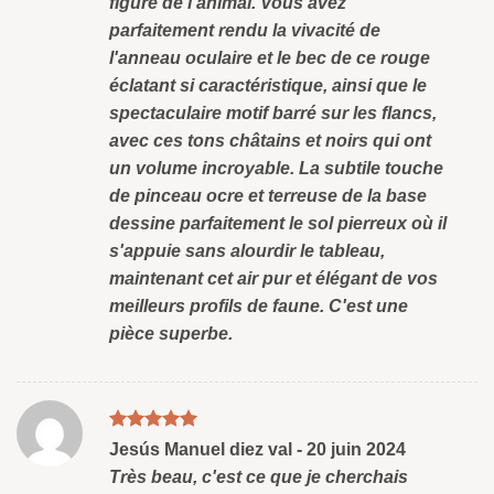
figure de l'animal. Vous avez
parfaitement rendu la vivacité de
l'anneau oculaire et le bec de ce rouge
éclatant si caractéristique, ainsi que le
spectaculaire motif barré sur les flancs,
avec ces tons châtains et noirs qui ont
un volume incroyable. La subtile touche
de pinceau ocre et terreuse de la base
dessine parfaitement le sol pierreux où il
s'appuie sans alourdir le tableau,
maintenant cet air pur et élégant de vos
meilleurs profils de faune. C'est une
pièce superbe.
Note
5
sud
Jesús Manuel diez val
-
20 juin 2024
5
Très beau, c'est ce que je cherchais