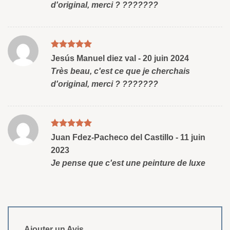
d'original, merci ? ???????
Note
5
sud
Jesús Manuel diez val
-
20 juin 2024
5
Très beau, c'est ce que je cherchais
d'original, merci ? ???????
Note
5
sud
Juan Fdez-Pacheco del Castillo
-
11 juin
5
2023
Je pense que c'est une peinture de luxe
Ajouter un Avis