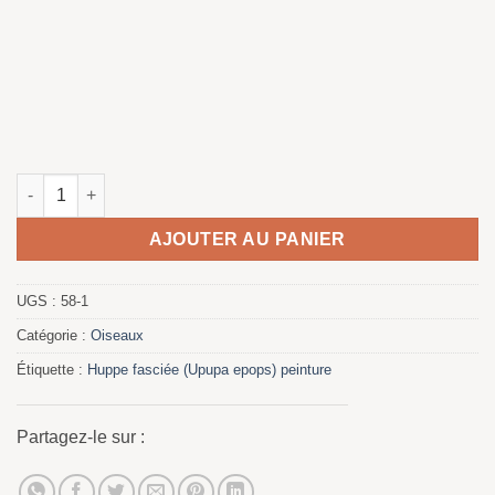
quantité de Abubillas - Le cadeau de mariage
AJOUTER AU PANIER
UGS :
58-1
Catégorie :
Oiseaux
Étiquette :
Huppe fasciée (Upupa epops) peinture
Partagez-le sur :