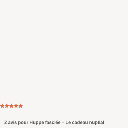
Noté
2
5
sur
5 basé sur
notations
2 avis pour
Huppe fasciée – Le cadeau nuptial
client