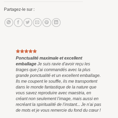
Partagez-le sur :
Ponctualité maximale et excellent
Tab
emballage
Je suis ravie d'avoir reçu les
Enf
tirages que j'ai commandés avec la plus
et 
grande ponctualité et un excellent emballage.
plu
Ils me coupent le souffle, ils me transportent
pei
dans le monde fantastique de la nature que
qu'
vous savez reproduire avec maestria, en
pen
créant non seulement l'image, mais aussi en
tra
recréant la spiritualité de l'instant... Je n'ai pas
liv
de mots et je vous remercie du fond du cœur !
rem