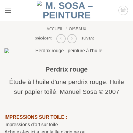
Passer
au
contenu
ACCUEIL
/
OISEAUX
précédent
suivant
Perdrix rouge
Étude à l'huile d'une perdrix rouge. Huile
sur papier toilé. Manuel Sosa © 2007
IMPRESSIONS SUR TOILE :
Impressions d'art sur toile
Achetez-les ici à leur taille d'origine ou