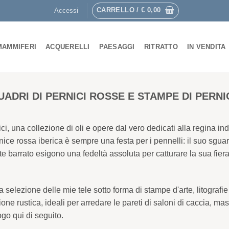
CARRELLO /
€
0,00
Accessi
MAMMIFERI
ACQUERELLI
PAESAGGI
RITRATTO
IN VENDITA
UADRI DI PERNICI ROSSE E STAMPE DI PERNI
rnici, una collezione di oli e opere dal vero dedicati alla regina
rnice rossa iberica è sempre una festa per i pennelli: il suo sgu
 barrato esigono una fedeltà assoluta per catturare la sua fiera
selezione delle mie tele sotto forma di stampe d'arte, litografie
e rustica, ideali per arredare le pareti di saloni di caccia, mas
ogo qui di seguito.