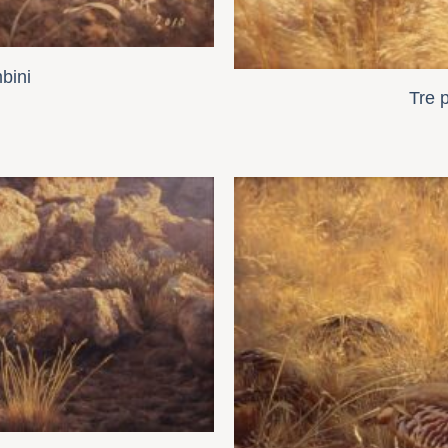
bini
Tre 