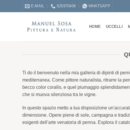
Salta
E-MAIL
625970406
WHATSAPP
ai
contenuti
HOME
UCCELLI
Q
Ti do il benvenuto nella mia galleria di dipinti di pe
mediterranea. Come pittore naturalista, ritrarre la pe
becco color corallo, e quel piumaggio splendidamente
che si muova silenziosa tra le vigne.
In questo spazio metto a tua disposizione un'accurata 
dimensione. Opere piene di sole, campagna e tradizion
esigenti dell'arte venatoria di penna. Esplora il catal